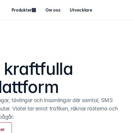
Produkter
Om oss
Utvecklare
kraftfulla
attform
gar, tävlingar och insamlingar där samtal, SMS
er. Viatel tar emot trafiken, räknar rösterna och
pågår.
ner