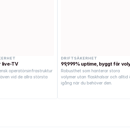
KERHET
DRIFTSÄKERHET
 live-TV
99,999% uptime, byggt för vol
nsk operatörsinfrastruktur 
Robusthet som hanterar stora 
även vid de allra största 
volymer utan flaskhalsar och alltid ä
igång när du behöver den.