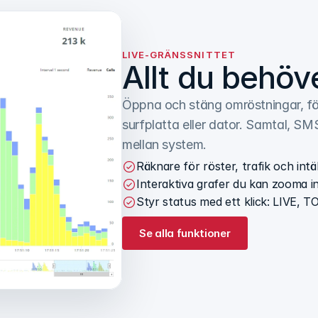
LIVE-GRÄNSSNITTET
Allt du behöve
Öppna och stäng omröstningar, följ 
surfplatta eller dator. Samtal, SM
mellan system.
Räknare för röster, trafik och int
Interaktiva grafer du kan zooma in
Styr status med ett klick: LIVE,
Se alla funktioner