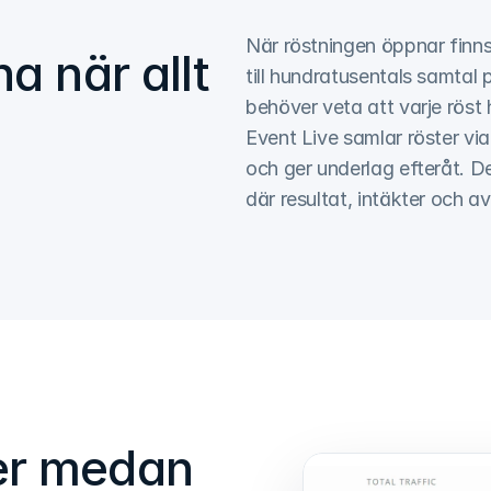
När röstningen öppnar finns 
a när allt
till hundratusentals samtal 
behöver veta att varje röst 
Event Live samlar röster via
och ger underlag efteråt. D
där resultat, intäkter och a
er medan