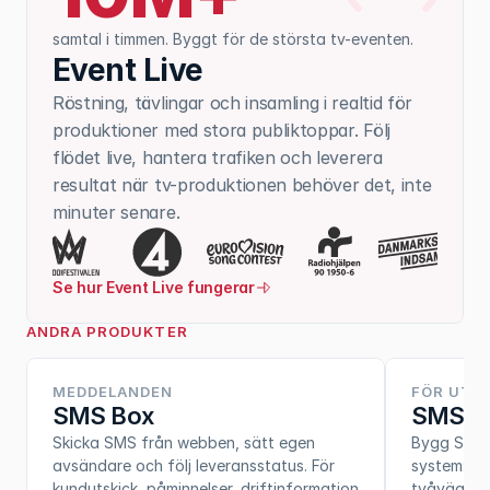
samtal i timmen. Byggt för de största tv-eventen.
Event Live
Röstning, tävlingar och insamling i realtid för 
produktioner med stora publiktoppar. Följ 
flödet live, hantera trafiken och leverera 
resultat när tv-produktionen behöver det, inte 
minuter senare.
Se hur Event Live fungerar
ANDRA PRODUKTER
MEDDELANDEN
FÖR UTV
SMS Box
SMS A
Skicka SMS från webben, sätt egen 
Bygg SMS-f
avsändare och följ leveransstatus. För 
system: A2
kundutskick, påminnelser, driftinformation 
tvåvägskom